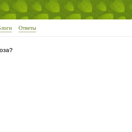
Блоги
Ответы
оза?