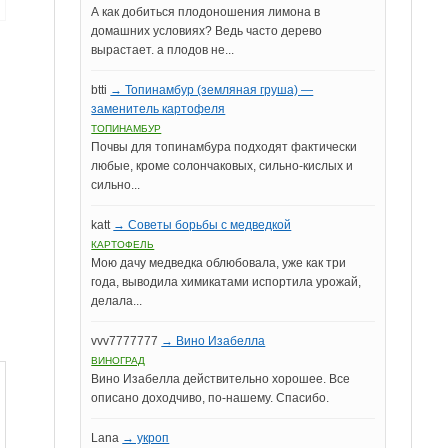
А как добиться плодоношения лимона в
домашних условиях? Ведь часто дерево
вырастает. а плодов не...
btti
→ Топинамбур (земляная груша) —
заменитель картофеля
ТОПИНАМБУР
Почвы для топинамбура подходят фактически
любые, кроме солончаковых, сильно-кислых и
сильно...
katt
→ Советы борьбы с медведкой
КАРТОФЕЛЬ
Мою дачу медведка облюбовала, уже как три
года, выводила химикатами испортила урожай,
делала...
vvv7777777
→ Вино Изабелла
ВИНОГРАД
Вино Изабелла действительно хорошее. Все
описано доходчиво, по-нашему. Спасибо.
Lana
→ укроп