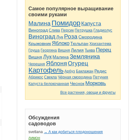
Самое популярное выращивание
своими руками
Помидор
Малина
Капуста
Виноград
Слива
Персик
Петрушка
Гладиолус
Виноград
Роза
Лук
Смородина
Яблоко
Крыжовник
Тюльпан
Хризантема
Перец
Лилия
Груша
Георгина
Вишня
Тыква
Земляника
Лук
Вишня
Малина
Яблоня
Огурец
Черешня
Картофель
Редис
Арбуз
Баклажан
Абрикос
Свекла
Чёрная смородина
Петуния
Морковь
Чеснок
Капуста белокочанная
Все растения, овощи и фрукты
Обсуждения
садоводов
svetlana
→ А как добиться плодоношения
ЛИМОН