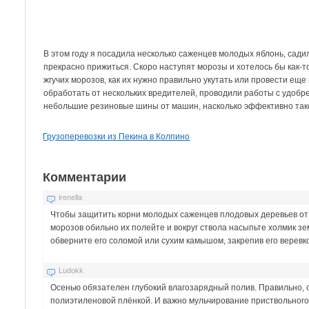
В этом году я посадила несколько саженцев молодых яблонь, сади
прекрасно прижиться. Скоро наступят морозы и хотелось бы как-т
жгучих морозов, как их нужно правильно укутать или провести еще
обработать от нескольких вредителей, проводили работы с удобр
небольшие резиновые шины от машин, насколько эффективно так
Грузоперевозки из Пекина в Колпино
Комментарии
irenella
Чтобы защитить корни молодых саженцев плодовых деревьев от
морозов обильно их полейте и вокруг ствола насыпьте холмик з
обверните его соломой или сухим камышом, закрепив его веревк
Ludokk
Осенью обязателен глубокий влагозарядный полив. Правильно, с
полиэтиленовой плёнкой. И важно мульчирование приствольного 