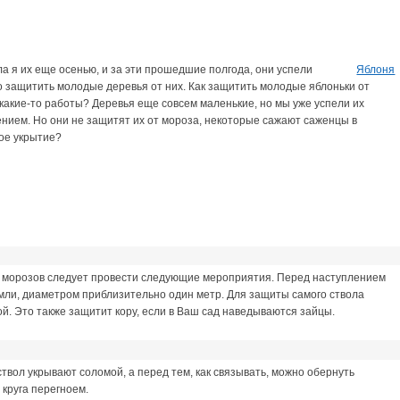
ла я их еще осенью, и за эти прошедшие полгода, они успели
Яблоня
о защитить молодые деревья от них. Как защитить молодые яблоньки от
 какие-то работы? Деревья еще совсем маленькие, но мы уже успели их
ением. Но они не защитят их от мороза, некоторые сажают саженцы в
ое укрытие?
 морозов следует провести следующие мероприятия. Перед наступлением
емли, диаметром приблизительно один метр. Для защиты самого ствола
ой. Это также защитит кору, если в Ваш сад наведываются зайцы.
твол укрывают соломой, а перед тем, как связывать, можно обернуть
круга перегноем.