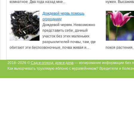
комнатное. Два года назад мне...
нужен. Высажива
Дождевой червь помощь
огороднику
Дождевой червяк. Невозможно
представить себе, дачный
участок без этих маленьких
разрыхлителей почвы, там, где
обитают эти беспозвоночные, почва живая и...
покоя растения,
2018–2026 ©
Сад и огород, дом и дача
— копирование информации без п
Как выкорчевать трухлявую яблоню с муравейником? Вредители и болезн