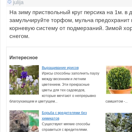
julija
На зиму приствольный круг персика на 1м. в 
замульчируйте торфом, мульча предохранит 
корневую систему от подмерзаний. Зимой хо
снегом.
Интересное
Выращивание ирисов
Ирисы способны заполнить паузу
между весенним и летним
цветением. Эти прекрасные
цветы для тех садоводов,
которые мечтают о непрерывно
благоухающем и цветущем...
самшитом -...
Борьба с вредителями без
химикатов
Существуют мягкие способы
справиться с вредителями.