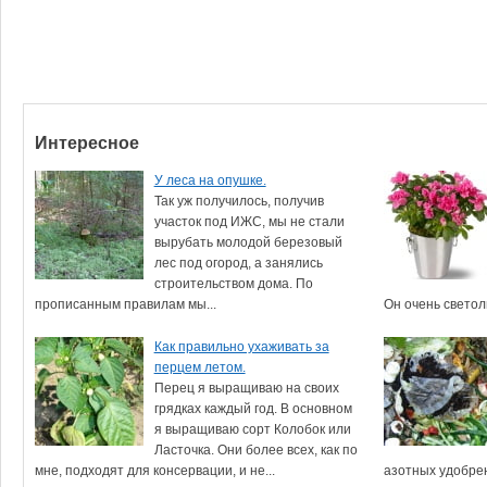
Интересное
У леса на опушке.
Так уж получилось, получив
участок под ИЖС, мы не стали
вырубать молодой березовый
лес под огород, а занялись
строительством дома. По
прописанным правилам мы...
Он очень светолю
Как правильно ухаживать за
перцем летом.
Перец я выращиваю на своих
грядках каждый год. В основном
я выращиваю сорт Колобок или
Ласточка. Они более всех, как по
мне, подходят для консервации, и не...
азотных удобрени