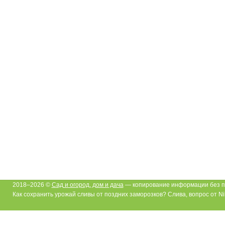
2018–2026 ©
Сад и огород, дом и дача
— копирование информации без п
Как сохранить урожай сливы от поздних заморозков? Слива, вопрос от Ni