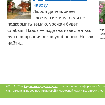
навозу
Любой дачник знает
простую истину: если не
подкормить землю, урожай будет
слабый. Навоз — издавна известен как
выра
неск
лучшее органическое удобрение. Но как
пела
найти...
2018–2026 ©
Сад и огород, дом и дача
— копирование информации без п
Как применять перец против луковой и морковной мухи? Вредители и бол