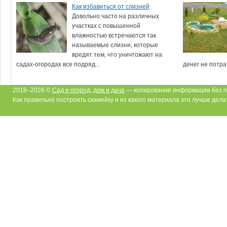
Как избавиться от слизней
Довольно часто на различных
участках с повышенной
влажностью встречаются так
называемые слизни, которые
вредят тем, что уничтожают на
садах-огородах все подряд...
денег не потра
2018–2026 ©
Сад и огород, дом и дача
— копирование информации без п
Как правильно построить скамейку и из какого материала это лучше дела