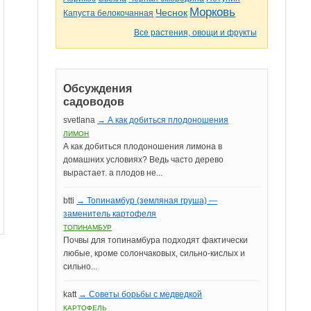
Морковь
Чеснок
Капуста белокочанная
Все растения, овощи и фрукты
Обсуждения
садоводов
svetlana
→ А как добиться плодоношения
ЛИМОН
А как добиться плодоношения лимона в
домашних условиях? Ведь часто дерево
вырастает. а плодов не...
btti
→ Топинамбур (земляная груша) —
заменитель картофеля
ТОПИНАМБУР
Почвы для топинамбура подходят фактически
любые, кроме солончаковых, сильно-кислых и
сильно...
katt
→ Советы борьбы с медведкой
КАРТОФЕЛЬ