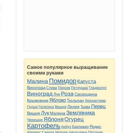
Самое популярное выращивание
своими руками
Помидор
Малина
Капуста
Виноград
Слива
Персик
Петрушка
Гладиолус
Виноград
Роза
Лук
Смородина
Яблоко
Крыжовник
Тюльпан
Хризантема
Перец
Лилия
Груша
Георгина
Вишня
Тыква
Земляника
Лук
Вишня
Малина
Яблоня
Огурец
Черешня
Картофель
Редис
Арбуз
Баклажан
Абрикос
Свекла
Чёрная смородина
Петуния