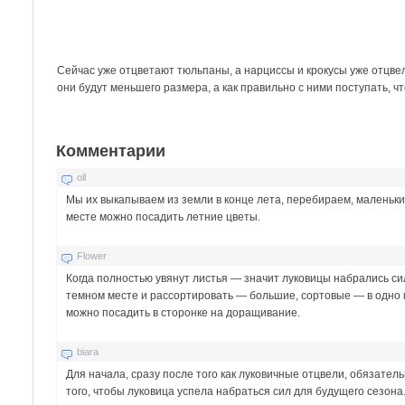
Сейчас уже отцветают тюльпаны, а нарциссы и крокусы уже отцвели,
они будут меньшего размера, а как правильно с ними поступать, 
Комментарии
oll
Мы их выкапываем из земли в конце лета, перебираем, маленьк
месте можно посадить летние цветы.
Flower
Когда полностью увянут листья — значит луковицы набрались с
темном месте и рассортировать — большие, сортовые — в одно 
можно посадить в сторонке на доращивание.
biara
Для начала, сразу после того как луковичные отцвели, обязате
того, чтобы луковица успела набраться сил для будущего сезона.