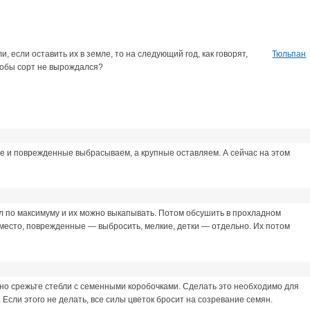
 если оставить их в земле, то на следующий год, как говорят,
Тюльпан
чтобы сорт не вырождался?
ие и поврежденные выбрасываем, а крупные оставляем. А сейчас на этом
ил по максимуму и их можно выкапывать. Потом обсушить в прохладном
место, поврежденные — выбросить, мелкие, детки — отдельно. Их потом
льно срежьте стебли с семенными коробочками. Сделать это необходимо для
 Если этого не делать, все силы цветок бросит на созревание семян.