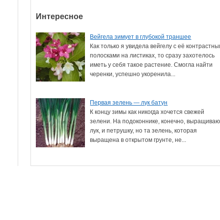
Интересное
Вейгела зимует в глубокой траншее
Как только я увидела вейгелу с её контрастн
полосками на листиках, то сразу захотелось
иметь у себя такое растение. Смогла найти
черенки, успешно укоренила...
Первая зелень — лук батун
К концу зимы как никогда хочется свежей
зелени. На подоконнике, конечно, выращиваю
лук, и петрушку, но та зелень, которая
выращена в открытом грунте, не...