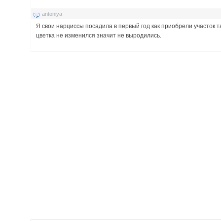
antoniya
Я свои нарциссы посадила в первый год как приобрели участок т
цветка не изменился значит не выродились.