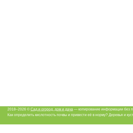
2018–2026 ©
Сад и огород, дом и дача
— копирование информации без п
Как определить кислотность почвы и привести её в норму? Деревья и кус