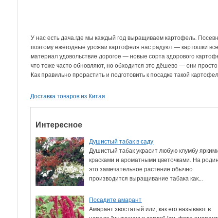
У нас есть дача.где мы каждый год выращиваем картофель. Посев
поэтому ежегодные урожаи картофеля нас радуют — картошки всег
материал удовольствие дорогое — новые сорта здорового картофеля
что тоже часто обновляют, но обходится это дёшево — они просто
Как правильно прорастить и подготовить к посадке такой картофе
Доставка товаров из Китая
Интересное
Душистый табак в саду
Душистый табак украсит любую клумбу ярким
красками и ароматными цветочками. На роди
это замечательное растение обычно
производится выращивание табака как...
Посадите амарант
Амарант хвостатый или, как его называют в