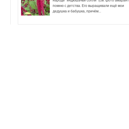
народе "индюшачьи сопли" (см. фото амаранта
помню с детства. Его выращивали ещё мои
дедушка и бабушка, причём...