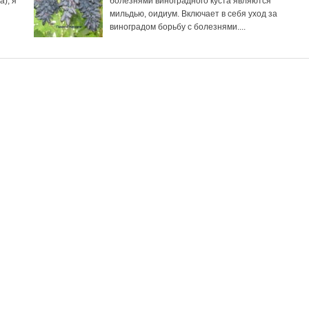
), я
болезнями виноградного куста являются
мильдью, оидиум. Включает в себя уход за
виноградом борьбу с болезнями....