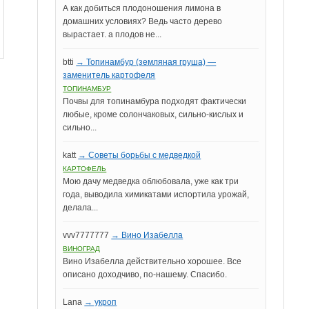
А как добиться плодоношения лимона в
домашних условиях? Ведь часто дерево
вырастает. а плодов не...
btti
→ Топинамбур (земляная груша) —
заменитель картофеля
ТОПИНАМБУР
Почвы для топинамбура подходят фактически
любые, кроме солончаковых, сильно-кислых и
сильно...
katt
→ Советы борьбы с медведкой
КАРТОФЕЛЬ
Мою дачу медведка облюбовала, уже как три
года, выводила химикатами испортила урожай,
делала...
vvv7777777
→ Вино Изабелла
ВИНОГРАД
Вино Изабелла действительно хорошее. Все
описано доходчиво, по-нашему. Спасибо.
Lana
→ укроп