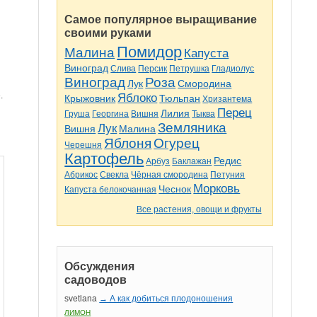
Самое популярное выращивание
своими руками
Помидор
Малина
Капуста
Виноград
Слива
Персик
Петрушка
Гладиолус
Виноград
Роза
Лук
Смородина
.
Яблоко
Крыжовник
Тюльпан
Хризантема
Перец
Лилия
Груша
Георгина
Вишня
Тыква
Земляника
Лук
Вишня
Малина
Яблоня
Огурец
Черешня
Картофель
Редис
Арбуз
Баклажан
Абрикос
Свекла
Чёрная смородина
Петуния
Морковь
Чеснок
Капуста белокочанная
Все растения, овощи и фрукты
Обсуждения
садоводов
svetlana
→ А как добиться плодоношения
ЛИМОН