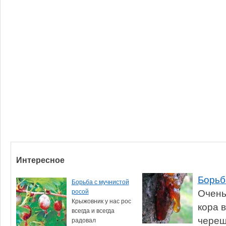
Интересное
Борьб
Борьба с мучнистой
Очень
росой
Крыжовник у нас рос
кора 
всегда и всегда
череш
радовал