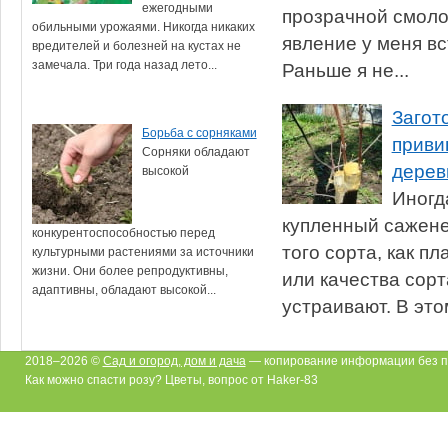
ежегодными
прозрачной смоло
обильными урожаями. Никогда никаких
явление у меня вс
вредителей и болезней на кустах не
замечала. Три года назад лето...
Раньше я не...
Загот
Борьба с сорняками
приви
Сорняки обладают
дерев
высокой
Иногд
купленный сажене
конкурентоспособностью перед
того сорта, как п
культурными растениями за источники
жизни. Они более репродуктивны,
или качества сорт
адаптивны, обладают высокой...
устраивают. В этом
2018–2026 ©
Сад и огород, дом и дача
— копирование информации без п
Как можно спасти розу? Цветы, вопрос от Haker-83