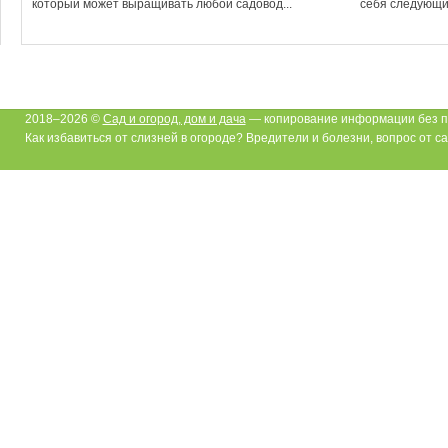
который может выращивать любой садовод...
себя следующие
2018–2026 ©
Сад и огород, дом и дача
— копирование информации без п
Как избавиться от слизней в огороде? Вредители и болезни, вопрос от c