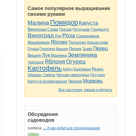
Самое популярное выращивание
своими руками
Помидор
Малина
Капуста
Виноград
Слива
Персик
Петрушка
Гладиолус
Виноград
Роза
Лук
Смородина
Яблоко
Крыжовник
Тюльпан
Хризантема
Перец
Лилия
Груша
Георгина
Вишня
Тыква
Земляника
Лук
Вишня
Малина
Яблоня
Огурец
Черешня
Картофель
Редис
Арбуз
Баклажан
Абрикос
Свекла
Чёрная смородина
Петуния
Морковь
Чеснок
Капуста белокочанная
Все растения, овощи и фрукты
Обсуждения
садоводов
svetlana
→ А как добиться плодоношения
ЛИМОН