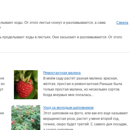
лывают ходы. От этого листья сохнут и разламываются, а сама
Свекла
?
ль проделывает ходы в листьях. Они засыхают и разламываются. От этого
Ремонтантная малина
 не
В моём саду растёт разная малина: красная,
 из
жёлтая, простая и ремонтантная.Раньше была
тут
только простая малина, но нескольких сортов.
Когда впервые мне попалась...
Уход за молодым шиповником
 не
Этот шиповник на фото, или как его еще называют
морщинистая роза, растет у меня второй год,
точнее, скоро будет третий. С самого дня посадки,
а садил шиповник...