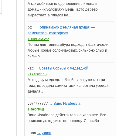
А как добиться плодоношения лимона в
домашних условиях? Ведь часто дерево
вырастает. а плодов не...
btti
→ Топинамбур (земляная груша) —
заменитель картофеля
ТОПИНАМБУР
Почвы для топинамбура подходят фактически
любые, кроме солончаковых, сильно-кислых и
сильно...
katt
→ Советы борьбы с медведкой
КАРТОФЕЛЬ
Мою дачу медведка облюбовала, уже как три
года, выводила химикатами испортила урожай,
делала...
vvv7777777
→ Вино Изабелла
ВИНОГРАД
Вино Изабелла действительно хорошее. Все
описано доходчиво, по-нашему. Спасибо.
Lana
→ укроп