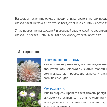
На свеклы постоянно орудуют вредители, которые в листьях проде
свекла расти не хочет. Что это за вредители и как с ними бороться
У нас постоянно на сахарной и столовой свекле какой-то вредите
свекла не растет. Напишите, как с этим вредителем бороться?
Интересное
Цветущая георгина в саду
Чем хороши георгины — для их выращивание
требуется большого ухода и знаний, георгины
семян вырастают просто, цветы, по сути, рас
сами по себе. Для...
Мои маргаритки
Мне маргаритки нравятся тем, что они растут
высокие и естественно, что они не клонятся к
земле, а то мне не очень нравятся те цветы,
которые клонятся к...