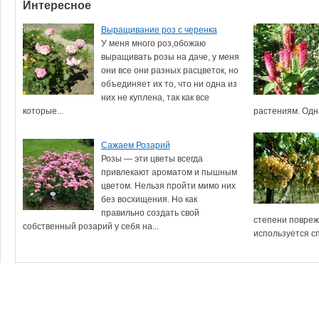
Интересное
Выращивание роз с черенка
У меня много роз,обожаю
выращивать розы на даче, у меня
они все они разных расцветок, но
объединяет их то, что ни одна из
них не куплена, так как все
которые...
растениям. Одна
Сажаем Розарий
Розы — эти цветы всегда
привлекают ароматом и пышным
цветом. Нельзя пройти мимо них
без восхищения. Но как
правильно создать свой
степени повреж
собственный розарий у себя на...
используется сп