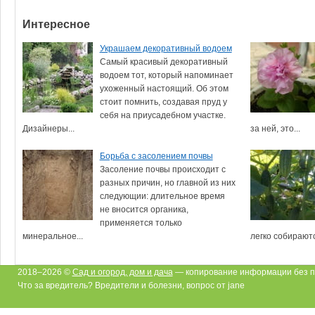
Интересное
Украшаем декоративный водоем
Самый красивый декоративный
водоем тот, который напоминает
ухоженный настоящий. Об этом
стоит помнить, создавая пруд у
себя на приусадебном участке.
Дизайнеры...
за ней, это...
Борьба с засолением почвы
Засоление почвы происходит с
разных причин, но главной из них
следующии: длительное время
не вносится органика,
применяется только
минеральное...
легко собираются
2018–2026 ©
Сад и огород, дом и дача
— копирование информации без п
Что за вредитель? Вредители и болезни, вопрос от jane