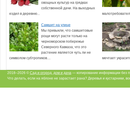
овощных культур на грядках
собственной дачи. На выходных
ездил в деревню...
малотребователь
Самшит на улице
Мы привыкли, что самшитовые
рощи могут расти только на
черноморском побережье
Северного Кавказа, что это
растение является чуть ли не
символом субтропиков....
мечтает украсить
2018–2026 ©
Сад и огород, дом и дача
— копирование информации без п
Что делать, если на яблоне не зарастает рана? Деревья и кустарники, во