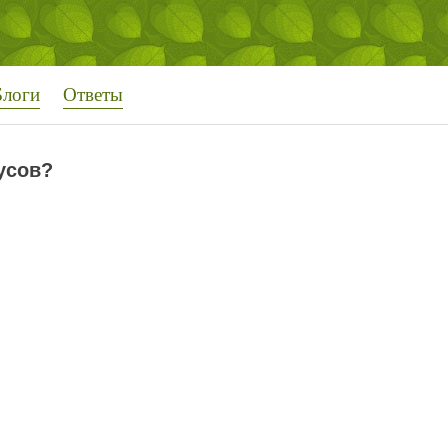
Блоги
Ответы
усов?