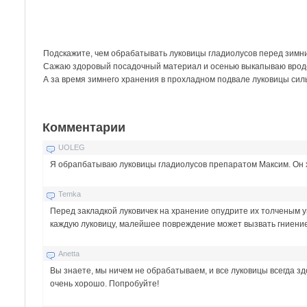
Подскажите, чем обрабатывать луковицы гладиолусов перед зимн
Сажаю здоровый посадочный материал и осенью выкапываю врод
А за время зимнего хранения в прохладном подвале луковицы си
Комментарии
UOLEG
Я обрапбатываю луковицы гладиолусов препаратом Максим. Он х
Temka
Перед закладкой луковичек на хранение опудрите их толченым у
каждую луковицу, малейшее повреждение может вызвать гниени
Anetta
Вы знаете, мы ничем не обрабатываем, и все луковицы всегда з
очень хорошо. Попробуйте!