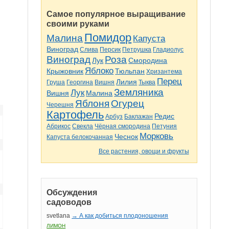
Самое популярное выращивание
своими руками
Помидор
Малина
Капуста
Виноград
Слива
Персик
Петрушка
Гладиолус
Виноград
Роза
Лук
Смородина
Яблоко
Крыжовник
Тюльпан
Хризантема
Перец
Лилия
Груша
Георгина
Вишня
Тыква
Земляника
Лук
Вишня
Малина
Яблоня
Огурец
Черешня
Картофель
Редис
Арбуз
Баклажан
Абрикос
Свекла
Чёрная смородина
Петуния
Морковь
Чеснок
Капуста белокочанная
Все растения, овощи и фрукты
Обсуждения
садоводов
svetlana
→ А как добиться плодоношения
ЛИМОН