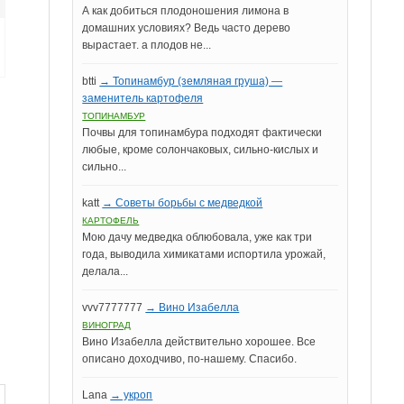
А как добиться плодоношения лимона в
домашних условиях? Ведь часто дерево
вырастает. а плодов не...
btti
→ Топинамбур (земляная груша) —
заменитель картофеля
ТОПИНАМБУР
Почвы для топинамбура подходят фактически
любые, кроме солончаковых, сильно-кислых и
сильно...
katt
→ Советы борьбы с медведкой
КАРТОФЕЛЬ
Мою дачу медведка облюбовала, уже как три
года, выводила химикатами испортила урожай,
делала...
vvv7777777
→ Вино Изабелла
ВИНОГРАД
Вино Изабелла действительно хорошее. Все
описано доходчиво, по-нашему. Спасибо.
Lana
→ укроп