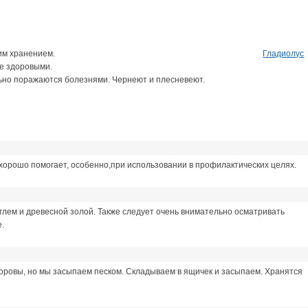
им хранением.
Гладиолус
е здоровыми.
льно поражаются болезнями. Чернеют и плесневеют.
орошо помогает, особенно,при использовании в профилактических целях.
глем и древесной золой. Также следует очень внимательно осматривать
е.
доровы, но мы засыпаем песком. Складываем в ящичек и засыпаем. Хранятся