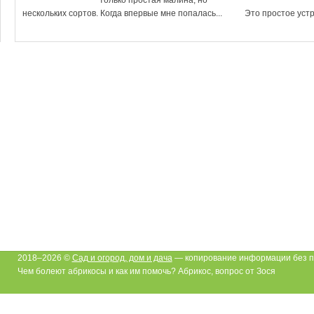
нескольких сортов. Когда впервые мне попалась...
Это простое устр
2018–2026 ©
Сад и огород, дом и дача
— копирование информации без п
Чем болеют абрикосы и как им помочь? Абрикос, вопрос от Зося