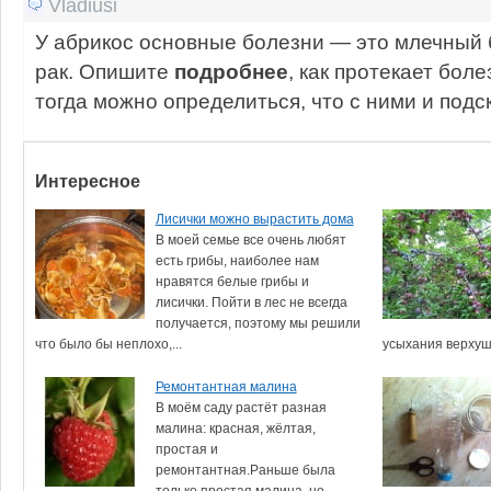
Vladiusi
У абрикос основные болезни — это млечный 
рак. Опишите
подробнее
, как протекает бол
тогда можно определиться, что с ними и подс
Интересное
Лисички можно вырастить дома
В моей семье все очень любят
есть грибы, наиболее нам
нравятся белые грибы и
лисички. Пойти в лес не всегда
получается, поэтому мы решили
что было бы неплохо,...
усыхания верхуше
Ремонтантная малина
В моём саду растёт разная
малина: красная, жёлтая,
простая и
ремонтантная.Раньше была
только простая малина, но