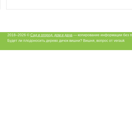
2018–2026 ©
Сад и огород, дом и дача
— копирование информации без п
Будет ли плодоносить дерево дичок вишни? Вишня, вопрос от verauk