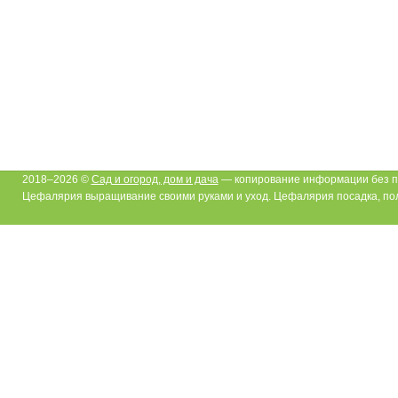
2018–2026 ©
Сад и огород, дом и дача
— копирование информации без п
Цефалярия выращивание своими руками и уход. Цефалярия посадка, по