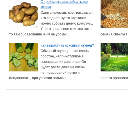
С трех картошек собрать три
мешка
Один знакомый, друг, рассказал
что с одного куста картошки
можно собрать целую кучуууууу.
У него начальное сельхоз какое-
то там образование и им на уроках...
семена свеклы в 
Как вырастить красивый огурец?
Обычный огурец — это очень
простое, неприхотливое в
выращивании растение. Он
будет расти даже на очень
неплодородной почве и
плодоносить, при условии наличия...
просто прополоть