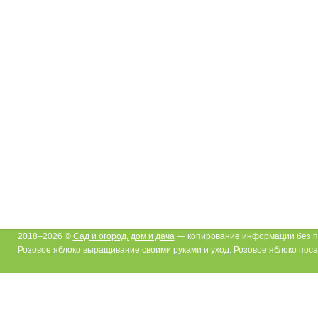
2018–2026 ©
Сад и огород, дом и дача
— копирование информации без п
Розовое яблоко выращивание своими руками и уход. Розовое яблоко поса