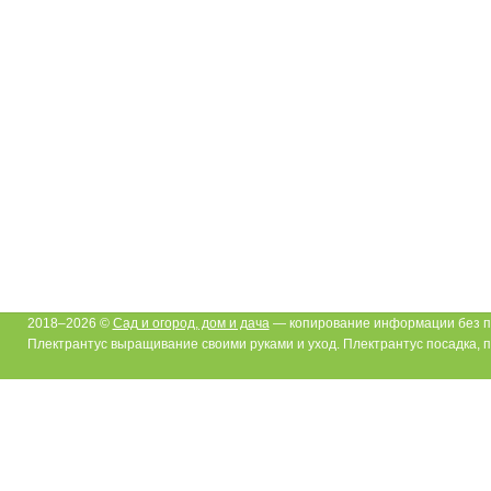
2018–2026 ©
Сад и огород, дом и дача
— копирование информации без п
Плектрантус выращивание своими руками и уход. Плектрантус посадка, 