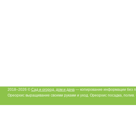
2018–2026 ©
Сад и огород, дом и дача
— копирование информации без п
Ореорхис выращивание своими руками и уход. Ореорхис посадка, полив.