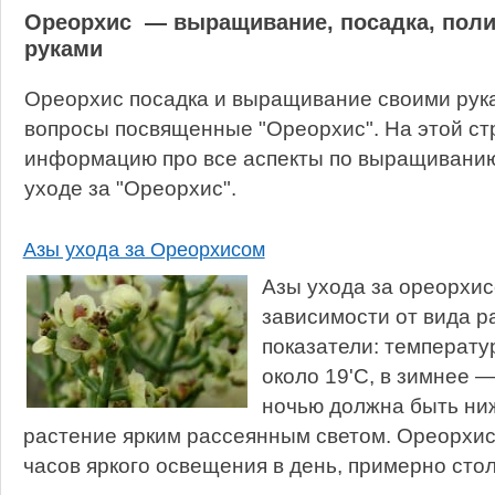
Ореорхис — выращивание, посадка, поли
руками
Ореорхис посадка и выращивание своими рука
вопросы посвященные "Ореорхис". На этой ст
информацию про все аспекты по выращиванию,
уходе за "Ореорхис".
Азы ухода за Ореорхисом
Азы ухода за ореорхис
зависимости от вида р
показатели: температу
около 19'С, в зимнее —
ночью должна быть ниж
растение ярким рассеянным светом. Ореорхис
часов яркого освещения в день, примерно стол