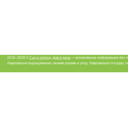
2018–2026 ©
Сад и огород, дом и дача
— копирование информации без п
Лавровишня выращивание своими руками и уход. Лавровишня посадка, 