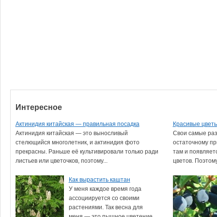
Интересное
Актинидия китайская — правильная посадка
Красивые цветы
Актинидия китайская — это выносливый
Свои самые ра
стелющийся многолетник, и актинидия фото
остаточному при
прекрасны. Раньше её культивировали только ради
там и появляет
листьев или цветочков, поэтому...
цветов. Поэтому.
Как вырастить каштан
У меня каждое время года
ассоциируется со своими
растениями. Так весна для
меня — это пышное цветение