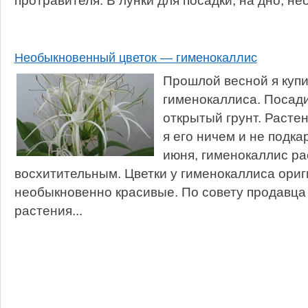
протравителя. В лунки для посадки, на дно, не
Необыкновенный цветок — гименокаллис
Прошлой весной я купи
гименокаллиса. Посади
открытый грунт. Расте
я его ничем и не подк
июня, гименокаллис ра
восхитительным. Цветки у гименокаллиса ори
необыкновенно красивые. По совету продавца
растения...