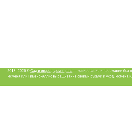
2018–2026 ©
Сад и огород, дом и дача
— копирование информации без п
Исмена или Гименокаллис выращивание своими руками и уход. Исмена и