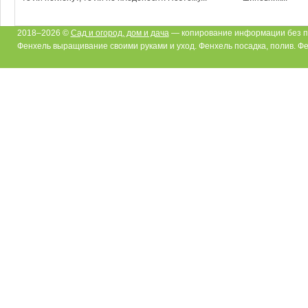
2018–2026 ©
Сад и огород, дом и дача
— копирование информации без п
Фенхель выращивание своими руками и уход. Фенхель посадка, полив. Ф