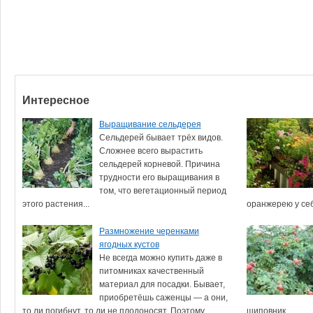
Интересное
Выращивание сельдерея
Сельдерей бывает трёх видов.
Сложнее всего вырастить
сельдерей корневой. Причина
трудности его выращивания в
том, что вегетационный период
этого растения...
оранжерею у себ
Размножение черенками
ягодных кустов
Не всегда можно купить даже в
питомниках качественный
материал для посадки. Бывает,
приобретёшь саженцы — а они,
то ли погибнут, то ли не плодоносят. Поэтому...
шиповник...