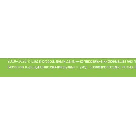
2018–2026 ©
Сад и огород, дом и дача
— копирование информации без п
Бобовник выращивание своими руками и уход. Бобовник посадка, полив.