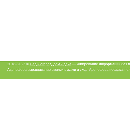
2018–2026 ©
Сад и огород, дом и дача
— копирование информации без п
Аденофора выращивание своими руками и уход. Аденофора посадка, по