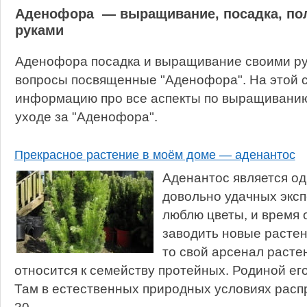
Аденофора — выращивание, посадка, пол
руками
Аденофора посадка и выращивание своими ру
вопросы посвященные "Аденофора". На этой 
информацию про все аспекты по выращиванию,
уходе за "Аденофора".
Прекрасное растение в моём доме — аденантос
Аденантос является од
довольно удачных эксп
люблю цветы, и время 
заводить новые растен
то свой арсенал растен
относится к семейству протейных. Родиной его
Там в естественных природных условиях расп