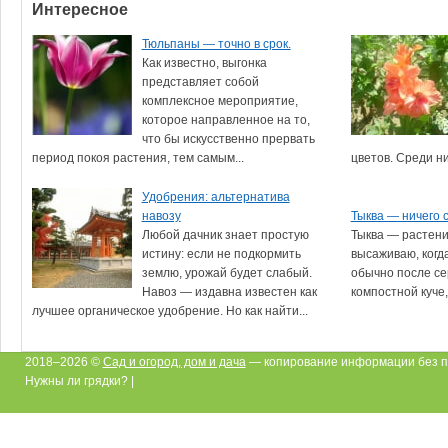
Интересное
Тюльпаны — точно в срок.
Как известно, выгонка
представляет собой
комплексное мероприятие,
которое направленное на то,
что бы искусственно прервать
период покоя растения, тем самым...
цветов. Среди ни
Удобрения: альтернатива
навозу
Тыква — ничего 
Любой дачник знает простую
Тыква — растени
истину: если не подкормить
высаживаю, когд
землю, урожай будет слабый.
обычно после се
Навоз — издавна известен как
компостной куче,
лучшее органическое удобрение. Но как найти...
2018–2026 ©
Сад и огород, дом и дача
— копирование информации без п
Нужны ли грядки? |