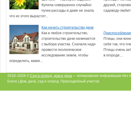
Купила совершенно случайно
друзей, сторожей
пучок рассады и даже не знала
садоводу-любите
что из этого вырастет...
Как начать строительство дачи
Как и любое строительство,
Приспособления
строительство дачи начинается
Птицы, они коне
с выбора участка. Сначала надо
себя так, что оч
провести геологическое
Птицы очень ак
исследование земли, чтобы
в огороде....
определить, какие...
2018–2026 ©
Сад и огород, дом и дача
— копирование информации без п
Блоги | Дом, дача, сад и огород. Приусадебный участок