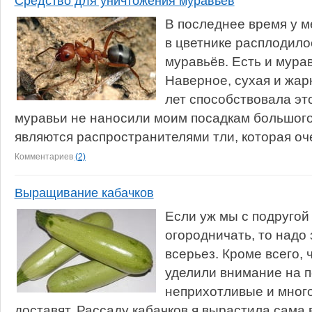
Средство для уничтожения муравьёв
В последнее время у ме
в цветнике расплодило
муравьёв. Есть и мурав
Наверное, сухая и жар
лет способствовала эт
муравьи не наносили моим посадкам большого
являются распространителями тли, которая оче
Комментариев
(2)
Выращивание кабачков
Если уж мы с подругой
огородничать, то надо
всерьез. Кроме всего, 
уделили внимание на п
неприхотливые и много
доставят. Рассаду кабачков я вырастила сама 