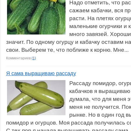
Надо отметить, что рас
сажаем кабачки, вся п
расти. На плетях огурц
маленькие огурчики и 
много завязей. Хорош
значит. По одному огурцу и кабачку оставим н
свои. Выберем те, что поближе к корню. Мне...
Комментариев
(1)
Я сама выращиваю рассаду
Рассаду помидор, огур
кабачков я выращиваю
думала, что для меня э
меня не получится. По
рынке. Но в один год 
помидор и огурцов. Моя рассада получилась с
С тех пор я начала выращивать рассаду сама..