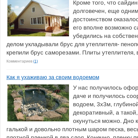
Кроме того, что сайдин
долговечен, еще одни
достоинством оказалос
его вполне возможно с
убедились на собстве
делом укладывали брус для утеплителя- пеноп
крепили брус саморезами. Плиты утеплителя, в
Комментариев
(1)
Как я ухаживаю за своим водоемом
У нас получилось офо
даче и получилось со
водоем, 3х3м, глубиной
декоративный, а такой,
окунуться можно. Дно 
галькой и довольно плотным шаром песка, вес
плотной пленкой в два слоя. Конечно, пленку п