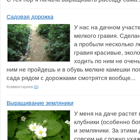
Садовая дорожка
У нас на дачном участ
мелкого гравия. Сдела
а пробыли несколько л
гравия красивые, эколо
ходить по ним не очен
ним не пройдешь и в обувь мелкие камешки по
сада рядом с дорожками смотрятся вообще...
Комментариев
(1)
Выращивание земляники
У меня на даче растет
клубники (особенно бо
и земляники. За этими
совсем не сложно ухаж