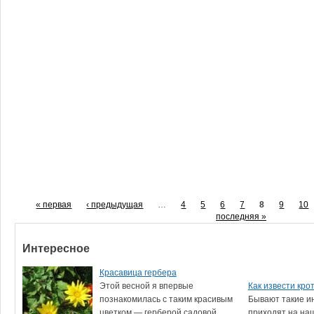
« первая
‹ предыдущая
…
4
5
6
7
8
9
10
последняя »
Интересное
Красавица гербера
Этой весной я впервые
Как извести кро
познакомилась с таким красивым
Бывают такие и
цветком — герберой садовой.
приходят на на